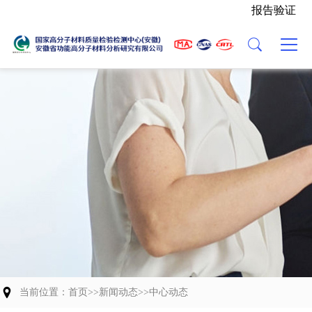
报告验证
主营业务
关于我们
新闻动态
党建活动
联系我们
检验能力
中心介绍
中心动态
人才招聘
业务流程
发展历程
行业资讯
委托协议（模板）
资质荣誉
组织架构
科研成果
能力验证
中心Logo
交流合作
团队风貌
当前位置：
首页
>>
新闻动态
>>
中心动态