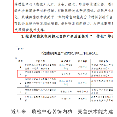
近年来，质检中心苦练内功，完善技术能力建