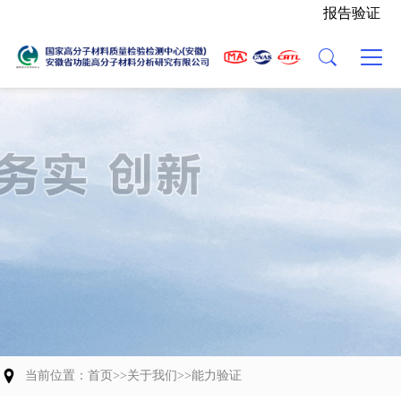
报告验证
主营业务
关于我们
新闻动态
党建活动
联系我们
检验能力
中心介绍
中心动态
人才招聘
业务流程
发展历程
行业资讯
委托协议（模板）
资质荣誉
组织架构
科研成果
能力验证
中心Logo
交流合作
团队风貌
当前位置：
首页
>>
关于我们
>>
能力验证