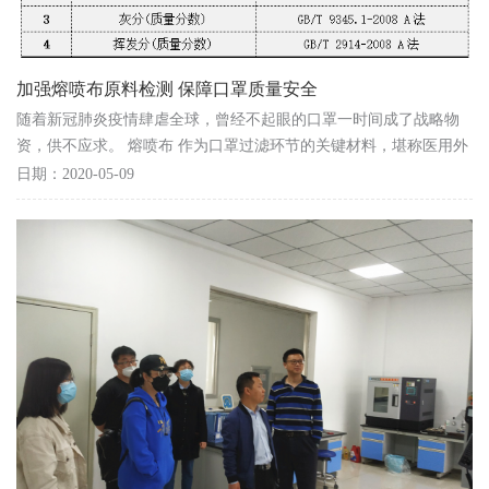
加强熔喷布原料检测 保障口罩质量安全
随着新冠肺炎疫情肆虐全球，曾经不起眼的口罩一时间成了战略物
资，供不应求。 熔喷布 作为口罩过滤环节的关键材料，堪称医用外
科口罩和N95口罩的心脏，价格随着口罩市场的火爆...
日期：2020-05-09