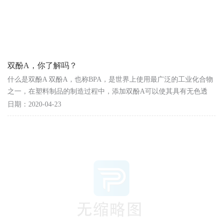
双酚A，你了解吗？
什么是双酚A 双酚A，也称BPA，是世界上使用最广泛的工业化合物
之一，在塑料制品的制造过程中，添加双酚A可以使其具有无色透
明、耐用、轻巧和突出的防冲击性等特性，尤其能防止酸...
日期：2020-04-23