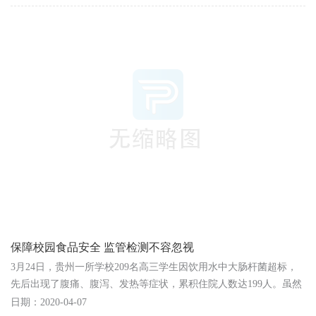
保障校园食品安全 监管检测不容忽视
3月24日，贵州一所学校209名高三学生因饮用水中大肠杆菌超标，
先后出现了腹痛、腹泻、发热等症状，累积住院人数达199人。虽然
目前所有学生均已出院，但这次事件再次敲响了校园食...
日期：2020-04-07