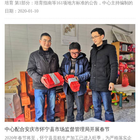
培育 第1部分：培育指南等161项地方标准的公告，中心主持编制的
地方标准DB34/T 3567-2019《 塑料包装、容器及工具微生物...
日期：2020-01-10
中心配合安庆市怀宁县市场监督管理局开展春节
2020年春节将至，怀宁县贡糕生产加工已进入旺季，为严格落实企