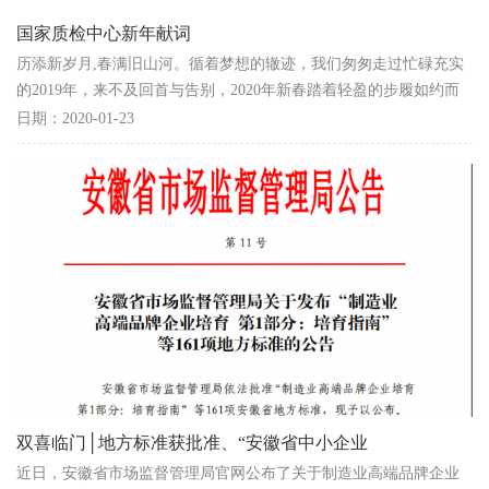
国家质检中心新年献词
历添新岁月,春满旧山河。循着梦想的辙迹，我们匆匆走过忙碌充实
的2019年，来不及回首与告别，2020年新春踏着轻盈的步履如约而
至。值此佳节来临之际,我谨代表国家高分子材料质检中...
日期：2020-01-23
双喜临门│地方标准获批准、“安徽省中小企业
近日，安徽省市场监督管理局官网公布了关于制造业高端品牌企业