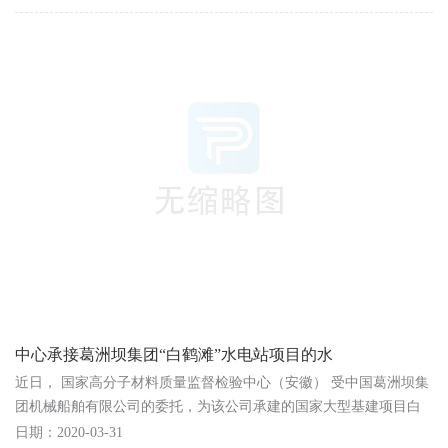
中心承接葛洲坝集团“白鹤滩”水电站项目的水
近日， 国家高分子材料质量监督检验中心（安徽） 受中国葛洲坝集
团机械船舶有限公司的委托，为该公司承建的国家大型基建项目白
鹤滩水电站的橡胶水封进行密度、拉伸强度、邵A硬...
日期：2020-03-31