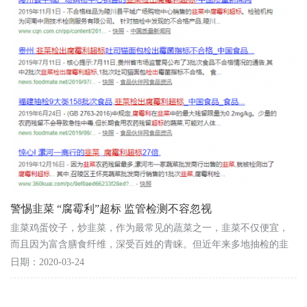
警惕韭菜 “腐霉利”超标 监管检测不容忽视
韭菜鸡蛋饺子，炒韭菜，作为最常见的蔬菜之一，韭菜不仅便宜，
而且因为富含膳食纤维，深受百姓的青睐。但近年来多地抽检的韭
菜被检出腐霉利超标，让大家担忧不已。 何为腐霉利...
日期：2020-03-24