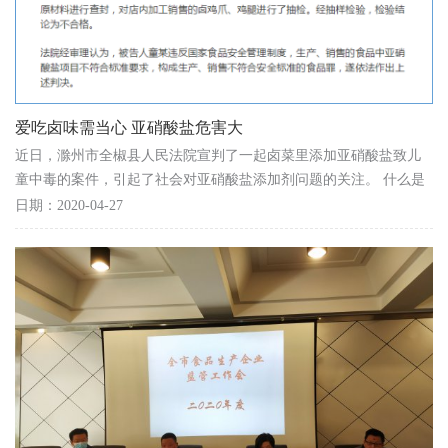
爱吃卤味需当心 亚硝酸盐危害大
近日，滁州市全椒县人民法院宣判了一起卤菜里添加亚硝酸盐致儿
童中毒的案件，引起了社会对亚硝酸盐添加剂问题的关注。 什么是
亚硝酸盐？ 亚硝酸盐是天然存在的，常见的有亚硝...
日期：2020-04-27