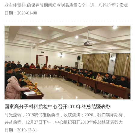
业主体责任,确保春节期间糕点制品质量安全，进一步维护怀宁贡糕
良好的品牌形象，中心配合安庆市怀宁县市场监督管...
日期：2020-01-08
国家高分子材料质检中心召开2019年终总结暨表彰
时光流转，2019我们砥砺前行，收获满满；2020，我们满怀期待，
共赴前程。12月27日下午，中心组织召开2019年终总结暨表彰大
会，中心全体员工欢聚一堂，分享一年的丰收和喜悦，共同展...
日期：2019-12-31