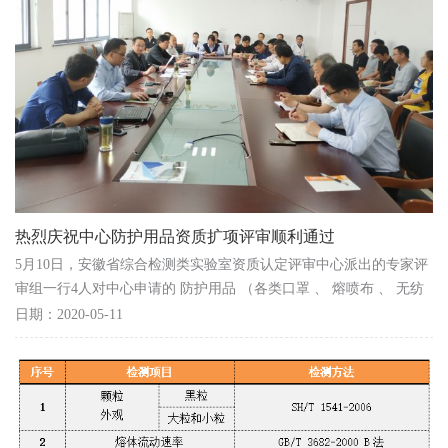
热烈庆祝中心防护用品资质扩项评审顺利通过
5月10日，安徽省综合检测类实验室资质认定评审中心派出的专家评
审组一行4人对中心申请的 防护用品 （各类口罩 、 熔喷布 、 无纺
布 等 ） 等四类项目资质认定扩项进行了现场技术评...
日期：2020-05-11