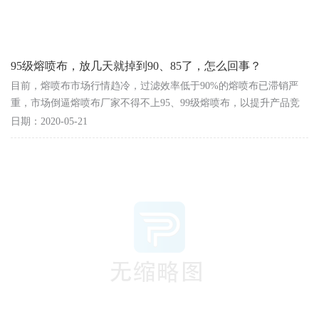
95级熔喷布，放几天就掉到90、85了，怎么回事？
目前，熔喷布市场行情趋冷，过滤效率低于90%的熔喷布已滞销严
重，市场倒逼熔喷布厂家不得不上95、99级熔喷布，以提升产品竞
争力。据厂家反映，刚生产出来的熔喷布，当天达到95级...
日期：2020-05-21