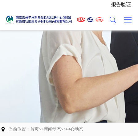
报告验证
主营业务
关于我们
新闻动态
党建活动
联系我们
检验能力
中心介绍
中心动态
人才招聘
业务流程
发展历程
行业资讯
委托协议（模板）
资质荣誉
组织架构
科研成果
能力验证
中心Logo
交流合作
团队风貌
当前位置：
首页
>>
新闻动态
>>
中心动态