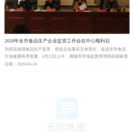
2020年全市食品生产企业监管工作会在中心顺利召
为切实加强食品生产监管，督促企业落实主体责任，促进全市食品
行业健康有序发展。4月23日上午，桐城市市场监督管理局在国家质
检中心召开2020年度全市食品生产企业监管工作会，市...
日期：2020-04-24